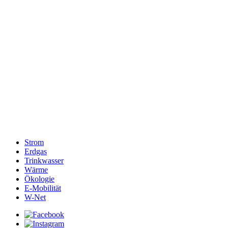
Strom
Erdgas
Trinkwasser
Wärme
Ökologie
E-Mobilität
W-Net