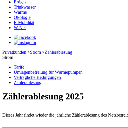
Erdgas
Trinkwasser
Wärme
Ökologie
E-Mobilität
W-Net
Privatkunden
>
Strom
>
Zählerablesung
Strom
Tarife
Umlagenbefreiung für Wärmepumpen
Vertragliche Bedingungen
Zählerablesung
Zählerablesung 2025
Dieses Jahr findet wieder die jährliche Zählerablesung des Netzbetrei