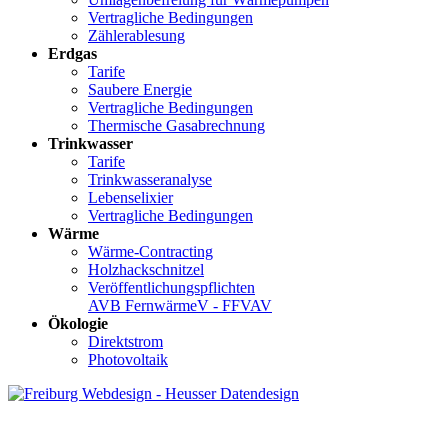
Vertragliche Bedingungen
Zählerablesung
Erdgas
Tarife
Saubere Energie
Vertragliche Bedingungen
Thermische Gasabrechnung
Trinkwasser
Tarife
Trinkwasseranalyse
Lebenselixier
Vertragliche Bedingungen
Wärme
Wärme-Contracting
Holzhackschnitzel
Veröffentlichungspflichten
AVB FernwärmeV - FFVAV
Ökologie
Direktstrom
Photovoltaik