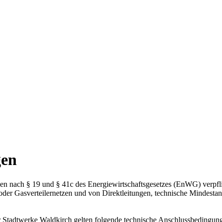
gen
en nach § 19 und § 41c des Energiewirtschaftsgesetzes (EnWG) verpfl
der Gasverteilernetzen und von Direktleitungen, technische Mindesta
 Stadtwerke Waldkirch gelten folgende technische Anschluss­bedingu