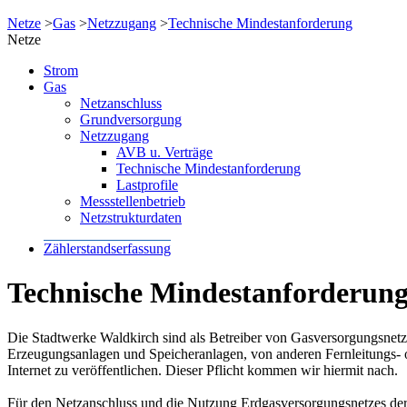
Netze
>
Gas
>
Netzzugang
>
Technische Mindestanforderung
Netze
Strom
Gas
Netzanschluss
Grundversorgung
Netzzugang
AVB u. Verträge
Technische Mindestanforderung
Lastprofile
Messstellenbetrieb
Netzstrukturdaten
Zählerstandserfassung
Technische Mindestanforderun
Die Stadtwerke Waldkirch sind als Betreiber von Gasversorgungsnetz
Erzeugungsanlagen und Speicheranlagen, von anderen Fernleitungs- o
Internet zu veröffentlichen. Dieser Pflicht kommen wir hiermit nach.
Für den Netzanschluss und die Nutzung Erdgasversorgungsnetzes der