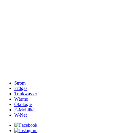
Strom
Erdgas
Trinkwasser
Wärme
Ökologie
E-Mobilität
W-Net