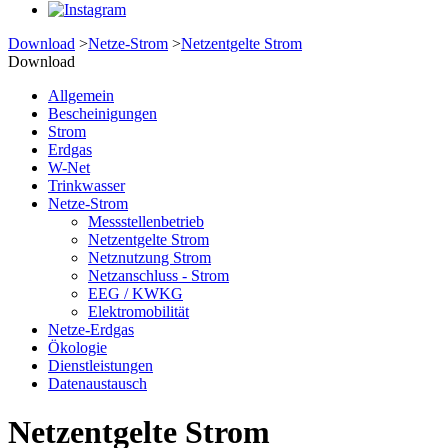
Download
>
Netze-Strom
>
Netzentgelte Strom
Download
Allgemein
Bescheinigungen
Strom
Erdgas
W-Net
Trinkwasser
Netze-Strom
Messstellenbetrieb
Netzentgelte Strom
Netznutzung Strom
Netzanschluss - Strom
EEG / KWKG
Elektromobilität
Netze-Erdgas
Ökologie
Dienstleistungen
Datenaustausch
Netzentgelte Strom